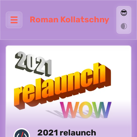
😎
Roman Kollatschny
🌒
2021 relaunch