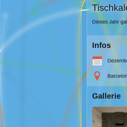
Tischkal
Dieses Jahr ga
Infos
Dezemb
Barcelon
Gallerie